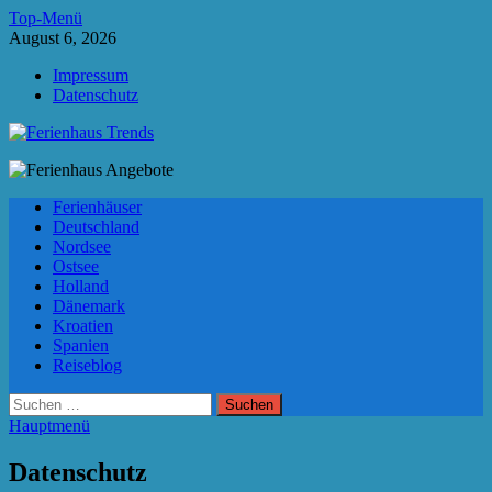
Zum
Top-Menü
Inhalt
August 6, 2026
springen
Impressum
Datenschutz
Ferienhaus Trends
Die besten Ferienhäuser und Ferienwohnungen in Europa
Ferienhäuser
Deutschland
Nordsee
Ostsee
Holland
Dänemark
Kroatien
Spanien
Reiseblog
Suchen
nach:
Hauptmenü
Datenschutz