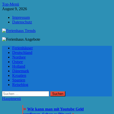
Zum
Top-Menü
Inhalt
August 9, 2026
springen
Impressum
Datenschutz
Ferienhaus Trends
Die besten Ferienhäuser und Ferienwohnungen in Europa
Ferienhäuser
Deutschland
Nordsee
Ostsee
Holland
Dänemark
Kroatien
Spanien
Reiseblog
Suchen
nach:
Hauptmenü
»
Wie kann man mit Youtube Geld