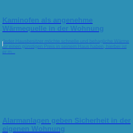
Kaminofen als angenehme
Wärmequelle in der Wohnung
Jeder Hausbesitzer möchte schnelle und behagliche Wärme
für einen günstigen Preis in seinem Haus haben, hierbei ist
er m...
Alarmanlagen geben Sicherheit in der
eigenen Wohnung