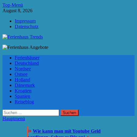
Zum
Top-Menü
Inhalt
August 8, 2026
springen
Impressum
Datenschutz
Ferienhaus Trends
Die besten Ferienhäuser und Ferienwohnungen in Europa
Ferienhäuser
Deutschland
Nordsee
Ostsee
Holland
Dänemark
Kroatien
Spanien
Reiseblog
Suchen
nach:
Hauptmenü
»
Wie kann man mit Youtube Geld