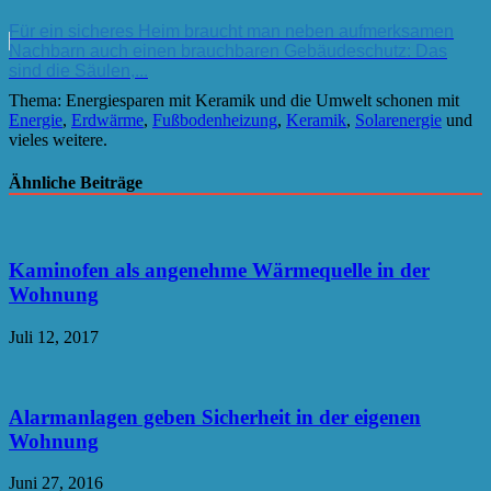
Für ein sicheres Heim braucht man neben aufmerksamen
Nachbarn auch einen brauchbaren Gebäudeschutz: Das
sind die Säulen,...
Thema: Energiesparen mit Keramik und die Umwelt schonen mit
Energie
,
Erdwärme
,
Fußbodenheizung
,
Keramik
,
Solarenergie
und
vieles weitere.
Ähnliche Beiträge
Kaminofen als angenehme Wärmequelle in der
Wohnung
Juli 12, 2017
Alarmanlagen geben Sicherheit in der eigenen
Wohnung
Juni 27, 2016