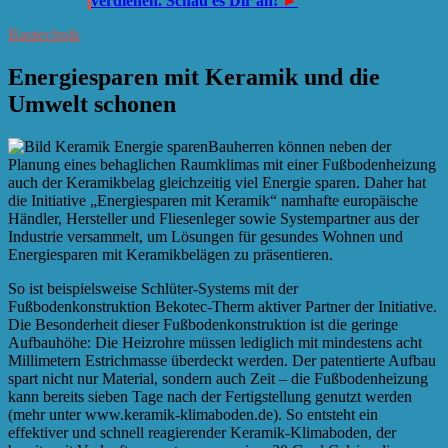
verdienen. Schau es Dir an!
►
Bautechnik
Energiesparen mit Keramik und die
Umwelt schonen
Bauherren können neben der
Planung eines behaglichen Raumklimas mit einer Fußbodenheizung
auch der Keramikbelag gleichzeitig viel Energie sparen. Daher hat
die Initiative „Energiesparen mit Keramik“ namhafte europäische
Händler, Hersteller und Fliesenleger sowie Systempartner aus der
Industrie versammelt, um Lösungen für gesundes Wohnen und
Energiesparen mit Keramikbelägen zu präsentieren.
So ist beispielsweise Schlüter-Systems mit der
Fußbodenkonstruktion Bekotec-Therm aktiver Partner der Initiative.
Die Besonderheit dieser Fußbodenkonstruktion ist die geringe
Aufbauhöhe: Die Heizrohre müssen lediglich mit mindestens acht
Millimetern Estrichmasse überdeckt werden. Der patentierte Aufbau
spart nicht nur Material, sondern auch Zeit – die Fußbodenheizung
kann bereits sieben Tage nach der Fertigstellung genutzt werden
(mehr unter www.keramik-klimaboden.de). So entsteht ein
effektiver und schnell reagierender Keramik-Klimaboden, der