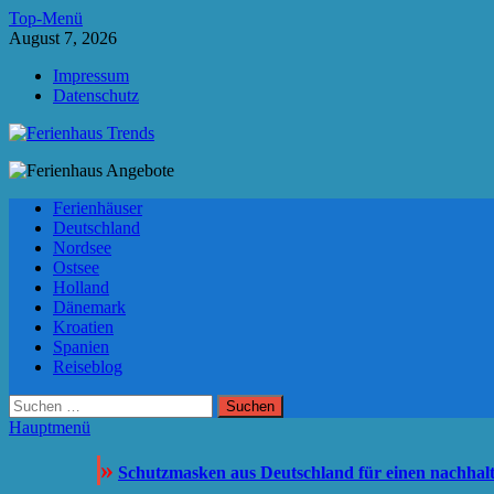
Zum
Top-Menü
Inhalt
August 7, 2026
springen
Impressum
Datenschutz
Ferienhaus Trends
Die besten Ferienhäuser und Ferienwohnungen in Europa
Ferienhäuser
Deutschland
Nordsee
Ostsee
Holland
Dänemark
Kroatien
Spanien
Reiseblog
Suchen
nach:
Hauptmenü
»
Schutzmasken aus Deutschland für einen nachhal