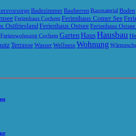
tersvorsorge
Badezimmer
Bauherren
Boden
Baumaterial
emsee
Ferienhaus Comer See
Feri
Ferienhaus Cochem
s Ostfriesland
Ferienhaus Ostsee
Ferienhaus Ostsee
Hausbau
Garten
Haus
He
Ferienwohnung Cochem
Wohnung
hutz
Terrasse
Wasser
Wellness
Wärmeschu
den
tur