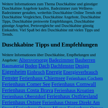
Weitere Informationen zum Thema Duschkabine und günstiger
Duschkabine Angebote kaufen, Badezimmer zum Wellness-
Badezimmer gestalten, weiterhin Duschkabine Online Trends mit
Duschkabine Vergleichen, Duschkabine Angebote, Duschkabine
Tipps, Duschkabine preiswerte Empfehlungen, Duschkabine
günstige Angebot, Preisvergleiche und Duschkabine günstig
Einkaufen. Viel Spaß bei den Duschkabine mit vielen Tipps und
Trends.
Duschkabine Tipps und Empfehlungen
Weitere Informationen über Duschkabine, Empfhelungen und
Altersvorsorge
Badezimmer
Bauherren
Angebote:
Dach
Boden
Dachfenster
Design
Baumaterial
Eigenheim
Energie
Einbruch
Energieverbrauch
Fenster
Ferienhaus Chiemsee
Ferienhaus Cochem
Ferienhaus Comer See
Ferienhaus Cornwall
Ferienhaus Costa Brava
Ferienhaus Kroatien
Ferienhaus Ostfriesland
Ferienhaus Oberstdorf
Ferienhaus Ostsee
Ferienhaus Ostsee Direkt Am
Strand
Ferienhaus Ostsee Mieten
Ferienhaus Ostsee