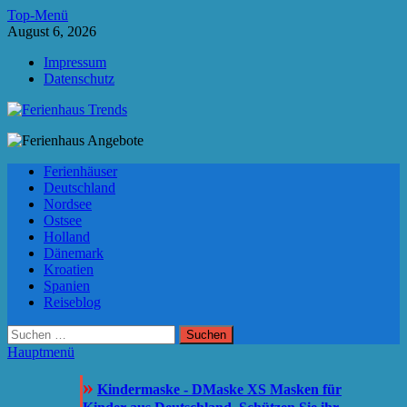
Zum
Top-Menü
Inhalt
August 6, 2026
springen
Impressum
Datenschutz
Ferienhaus Trends
Die besten Ferienhäuser und Ferienwohnungen in Europa
Ferienhäuser
Deutschland
Nordsee
Ostsee
Holland
Dänemark
Kroatien
Spanien
Reiseblog
Suchen
nach:
Hauptmenü
»
Kindermaske - DMaske XS Masken für