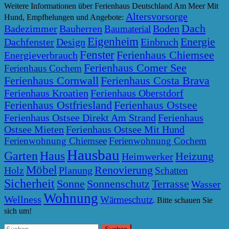
Weitere Informationen über Ferienhaus Deutschland Am Meer Mit
Altersvorsorge
Hund, Empfhelungen und Angebote:
Dach
Badezimmer
Bauherren
Boden
Baumaterial
Eigenheim
Energie
Dachfenster
Design
Einbruch
Fenster
Ferienhaus Chiemsee
Energieverbrauch
Ferienhaus Comer See
Ferienhaus Cochem
Ferienhaus Cornwall
Ferienhaus Costa Brava
Ferienhaus Kroatien
Ferienhaus Oberstdorf
Ferienhaus Ostfriesland
Ferienhaus Ostsee
Ferienhaus Ostsee Direkt Am Strand
Ferienhaus
Ostsee Mieten
Ferienhaus Ostsee Mit Hund
Ferienwohnung Chiemsee
Ferienwohnung Cochem
Hausbau
Garten
Haus
Heizung
Heimwerker
Möbel
Renovierung
Holz
Planung
Schatten
Sicherheit
Sonne
Sonnenschutz
Terrasse
Wasser
Wohnung
Wellness
Wärmeschutz
. Bitte schauen Sie
sich um!
Suchen