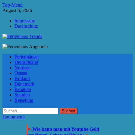
Zum
Top-Menü
Inhalt
August 6, 2026
springen
Impressum
Datenschutz
Ferienhaus Trends
Die besten Ferienhäuser und Ferienwohnungen in Europa
Ferienhäuser
Deutschland
Nordsee
Ostsee
Holland
Dänemark
Kroatien
Spanien
Reiseblog
Suchen
nach:
Hauptmenü
»
Wie kann man mit Youtube Geld