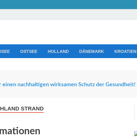
s Trends
d Ferienwohnungen in Europa
DSEE
OSTSEE
HOLLAND
DÄNEMARK
KROATIEN
 einen nachhaltigen wirksamen Schutz der Gesundheit!
CHLAND STRAND
rmationen