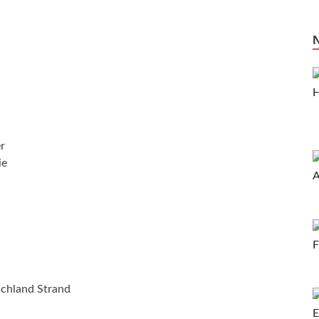
r
ie
chland Strand