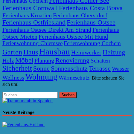
Ferienhaus Comer See
Ferienhaus Cochem
Ferienhaus Cornwall
Ferienhaus Costa Brava
Ferienhaus Kroatien
Ferienhaus Oberstdorf
Ferienhaus Ostfriesland
Ferienhaus Ostsee
Ferienhaus Ostsee Direkt Am Strand
Ferienhaus
Ostsee Mieten
Ferienhaus Ostsee Mit Hund
Ferienwohnung Chiemsee
Ferienwohnung Cochem
Hausbau
Garten
Haus
Heizung
Heimwerker
Möbel
Renovierung
Holz
Planung
Schatten
Sicherheit
Sonne
Sonnenschutz
Terrasse
Wasser
Wohnung
Wellness
Wärmeschutz
. Bitte schauen Sie
sich um!
Suchen
nach:
Neuste Beiträge