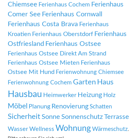
Chiemsee
Ferienhaus
Ferienhaus Cochem
Comer See
Ferienhaus Cornwall
Ferienhaus Costa Brava
Ferienhaus
Ferienhaus
Kroatien
Ferienhaus Oberstdorf
Ostfriesland
Ferienhaus Ostsee
Ferienhaus Ostsee Direkt Am Strand
Ferienhaus Ostsee Mieten
Ferienhaus
Ostsee Mit Hund
Ferienwohnung Chiemsee
Garten
Haus
Ferienwohnung Cochem
Hausbau
Heizung
Heimwerker
Holz
Möbel
Renovierung
Planung
Schatten
Sicherheit
Sonne
Sonnenschutz
Terrasse
Wohnung
Wasser
Wellness
Wärmeschutz
.