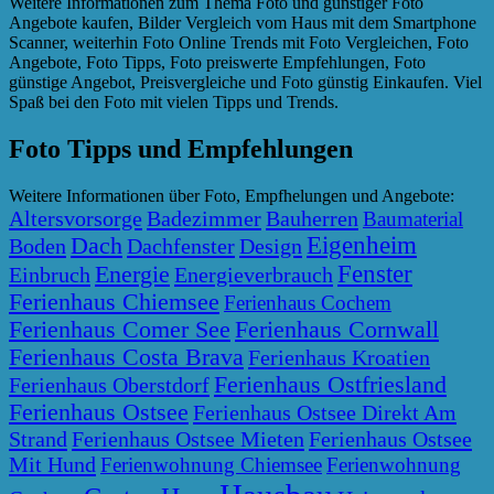
Weitere Informationen zum Thema Foto und günstiger Foto
Angebote kaufen, Bilder Vergleich vom Haus mit dem Smartphone
Scanner, weiterhin Foto Online Trends mit Foto Vergleichen, Foto
Angebote, Foto Tipps, Foto preiswerte Empfehlungen, Foto
günstige Angebot, Preisvergleiche und Foto günstig Einkaufen. Viel
Spaß bei den Foto mit vielen Tipps und Trends.
Foto Tipps und Empfehlungen
Weitere Informationen über Foto, Empfhelungen und Angebote:
Altersvorsorge
Badezimmer
Bauherren
Baumaterial
Eigenheim
Dach
Boden
Dachfenster
Design
Fenster
Energie
Einbruch
Energieverbrauch
Ferienhaus Chiemsee
Ferienhaus Cochem
Ferienhaus Comer See
Ferienhaus Cornwall
Ferienhaus Costa Brava
Ferienhaus Kroatien
Ferienhaus Ostfriesland
Ferienhaus Oberstdorf
Ferienhaus Ostsee
Ferienhaus Ostsee Direkt Am
Strand
Ferienhaus Ostsee Mieten
Ferienhaus Ostsee
Mit Hund
Ferienwohnung Chiemsee
Ferienwohnung