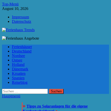
Zum
Top-Menü
Inhalt
August 10, 2026
springen
Impressum
Datenschutz
Ferienhaus Trends
Die besten Ferienhäuser und Ferienwohnungen in Europa
Ferienhäuser
Deutschland
Nordsee
Ostsee
Holland
Dänemark
Kroatien
Spanien
Reiseblog
Suchen
nach:
Hauptmenü
»
Tipps zu Solaranlagen für die eigene