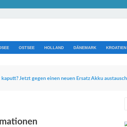
s Trends
d Ferienwohnungen in Europa
DSEE
OSTSEE
HOLLAND
DÄNEMARK
KROATIEN
kaputt? Jetzt gegen einen neuen Ersatz Akku austausch
rmationen