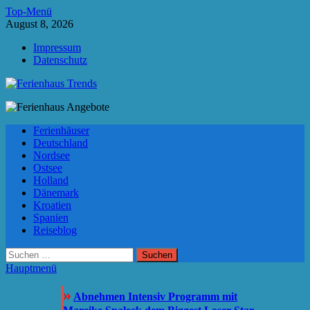
Zum
Top-Menü
Inhalt
August 8, 2026
springen
Impressum
Datenschutz
Ferienhaus Trends
Die besten Ferienhäuser und Ferienwohnungen in Europa
Ferienhäuser
Deutschland
Nordsee
Ostsee
Holland
Dänemark
Kroatien
Spanien
Reiseblog
Suchen
nach:
Hauptmenü
»
Abnehmen Intensiv Programm mit