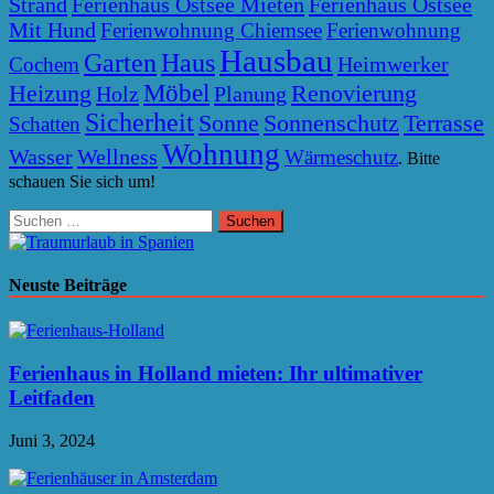
Strand
Ferienhaus Ostsee Mieten
Ferienhaus Ostsee
Mit Hund
Ferienwohnung Chiemsee
Ferienwohnung
Hausbau
Garten
Haus
Heimwerker
Cochem
Möbel
Heizung
Renovierung
Holz
Planung
Sicherheit
Sonne
Sonnenschutz
Terrasse
Schatten
Wohnung
Wasser
Wellness
Wärmeschutz
. Bitte
schauen Sie sich um!
Suchen
nach:
Neuste Beiträge
Ferienhaus in Holland mieten: Ihr ultimativer
Leitfaden
Juni 3, 2024