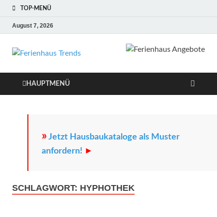
TOP-MENÜ
August 7, 2026
Ferienhaus
Die besten Ferienhäuser und
Ferienwohnungen in Europa
Trends
HAUPTMENÜ
»
Jetzt Hausbaukataloge als Muster
anfordern!
►
SCHLAGWORT:
HYPHOTHEK