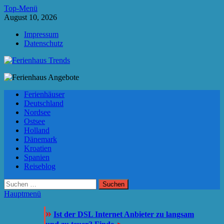
Zum
Top-Menü
Inhalt
August 10, 2026
springen
Impressum
Datenschutz
Ferienhaus Trends
Die besten Ferienhäuser und Ferienwohnungen in Europa
Ferienhäuser
Deutschland
Nordsee
Ostsee
Holland
Dänemark
Kroatien
Spanien
Reiseblog
Suchen
nach:
Hauptmenü
»
Ist der DSL Internet Anbieter zu langsam