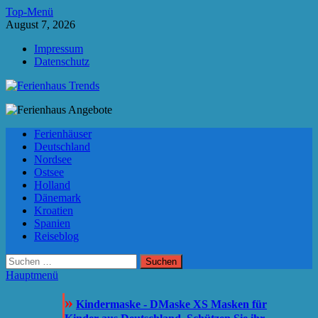
Zum
Top-Menü
Inhalt
August 7, 2026
springen
Impressum
Datenschutz
Ferienhaus Trends
Die besten Ferienhäuser und Ferienwohnungen in Europa
Ferienhäuser
Deutschland
Nordsee
Ostsee
Holland
Dänemark
Kroatien
Spanien
Reiseblog
Suchen
nach:
Hauptmenü
»
Kindermaske - DMaske XS Masken für