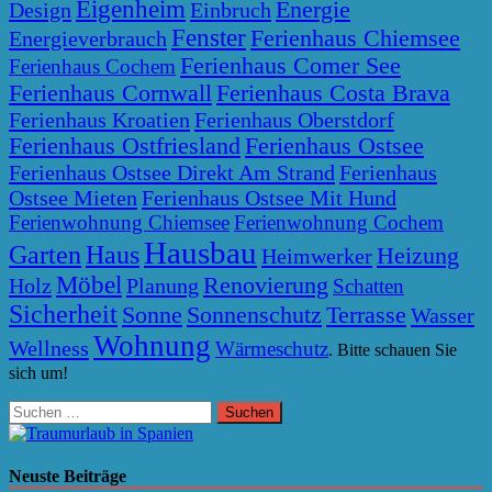
Eigenheim
Energie
Design
Einbruch
Fenster
Ferienhaus Chiemsee
Energieverbrauch
Ferienhaus Comer See
Ferienhaus Cochem
Ferienhaus Cornwall
Ferienhaus Costa Brava
Ferienhaus Kroatien
Ferienhaus Oberstdorf
Ferienhaus Ostfriesland
Ferienhaus Ostsee
Ferienhaus Ostsee Direkt Am Strand
Ferienhaus
Ostsee Mieten
Ferienhaus Ostsee Mit Hund
Ferienwohnung Chiemsee
Ferienwohnung Cochem
Hausbau
Garten
Haus
Heizung
Heimwerker
Möbel
Renovierung
Holz
Planung
Schatten
Sicherheit
Sonne
Sonnenschutz
Terrasse
Wasser
Wohnung
Wellness
Wärmeschutz
. Bitte schauen Sie
sich um!
Suchen
nach:
Neuste Beiträge