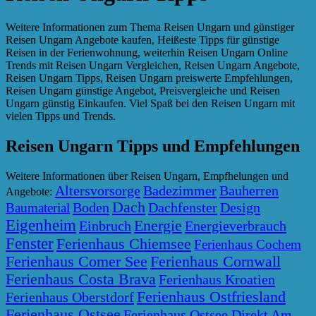
Weitere Informationen zum Thema Reisen Ungarn und günstiger
Reisen Ungarn Angebote kaufen, Heißeste Tipps für günstige
Reisen in der Ferienwohnung, weiterhin Reisen Ungarn Online
Trends mit Reisen Ungarn Vergleichen, Reisen Ungarn Angebote,
Reisen Ungarn Tipps, Reisen Ungarn preiswerte Empfehlungen,
Reisen Ungarn günstige Angebot, Preisvergleiche und Reisen
Ungarn günstig Einkaufen. Viel Spaß bei den Reisen Ungarn mit
vielen Tipps und Trends.
Reisen Ungarn Tipps und Empfehlungen
Weitere Informationen über Reisen Ungarn, Empfhelungen und
Altersvorsorge
Badezimmer
Bauherren
Angebote:
Dach
Boden
Dachfenster
Design
Baumaterial
Eigenheim
Energie
Einbruch
Energieverbrauch
Fenster
Ferienhaus Chiemsee
Ferienhaus Cochem
Ferienhaus Comer See
Ferienhaus Cornwall
Ferienhaus Costa Brava
Ferienhaus Kroatien
Ferienhaus Ostfriesland
Ferienhaus Oberstdorf
Ferienhaus Ostsee
Ferienhaus Ostsee Direkt Am