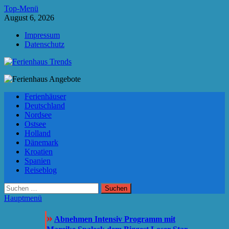
Zum
Top-Menü
Inhalt
August 6, 2026
springen
Impressum
Datenschutz
Ferienhaus Trends
Die besten Ferienhäuser und Ferienwohnungen in Europa
Ferienhäuser
Deutschland
Nordsee
Ostsee
Holland
Dänemark
Kroatien
Spanien
Reiseblog
Suchen
nach:
Hauptmenü
»
Abnehmen Intensiv Programm mit