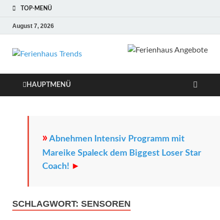
TOP-MENÜ
August 7, 2026
Ferienhaus
Die besten Ferienhäuser und
Ferienwohnungen in Europa
Trends
HAUPTMENÜ
»
Abnehmen Intensiv Programm mit
Mareike Spaleck dem Biggest Loser Star
Coach!
►
SCHLAGWORT:
SENSOREN