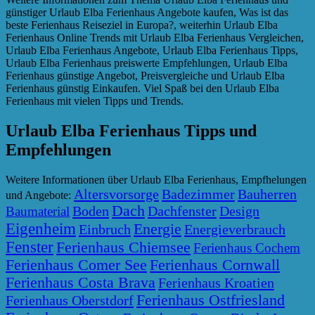
günstiger Urlaub Elba Ferienhaus Angebote kaufen, Was ist das
beste Ferienhaus Reiseziel in Europa?, weiterhin Urlaub Elba
Ferienhaus Online Trends mit Urlaub Elba Ferienhaus Vergleichen,
Urlaub Elba Ferienhaus Angebote, Urlaub Elba Ferienhaus Tipps,
Urlaub Elba Ferienhaus preiswerte Empfehlungen, Urlaub Elba
Ferienhaus günstige Angebot, Preisvergleiche und Urlaub Elba
Ferienhaus günstig Einkaufen. Viel Spaß bei den Urlaub Elba
Ferienhaus mit vielen Tipps und Trends.
Urlaub Elba Ferienhaus Tipps und
Empfehlungen
Weitere Informationen über Urlaub Elba Ferienhaus, Empfhelungen
Altersvorsorge
Badezimmer
Bauherren
und Angebote:
Dach
Boden
Dachfenster
Design
Baumaterial
Eigenheim
Energie
Einbruch
Energieverbrauch
Fenster
Ferienhaus Chiemsee
Ferienhaus Cochem
Ferienhaus Comer See
Ferienhaus Cornwall
Ferienhaus Costa Brava
Ferienhaus Kroatien
Ferienhaus Ostfriesland
Ferienhaus Oberstdorf