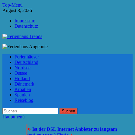
Zum
Top-Menü
Inhalt
August 8, 2026
springen
Impressum
Datenschutz
Ferienhaus Trends
Die besten Ferienhäuser und Ferienwohnungen in Europa
Ferienhäuser
Deutschland
Nordsee
Ostsee
Holland
Dänemark
Kroatien
Spanien
Reiseblog
Suchen
nach:
Hauptmenü
»
Ist der DSL Internet Anbieter zu langsam