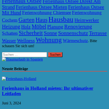
Ferienhaus Ostsee
Ferienhaus Ostsee Direkt Am
Strand
Ferienhaus Ostsee Mieten
Ferienhaus Ostsee
Mit Hund
Ferienwohnung Chiemsee
Ferienwohnung
Hausbau
Garten
Haus
Heimwerker
Cochem
Möbel
Heizung
Renovierung
Holz
Planung
Sicherheit
Sonne
Sonnenschutz
Terrasse
Schatten
Wohnung
Wasser
Wellness
Wärmeschutz
. Bitte
schauen Sie sich um!
Suchen
nach:
Neuste Beiträge
Ferienhaus in Holland mieten: Ihr ultimativer
Leitfaden
Juni 3, 2024