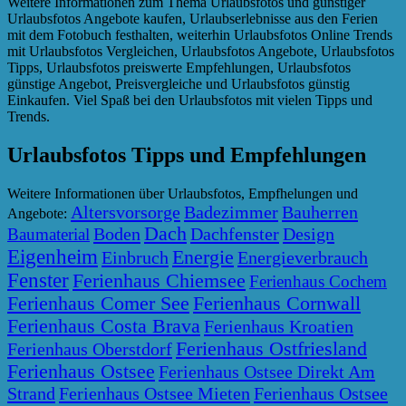
Weitere Informationen zum Thema Urlaubsfotos und günstiger
Urlaubsfotos Angebote kaufen, Urlaubserlebnisse aus den Ferien
mit dem Fotobuch festhalten, weiterhin Urlaubsfotos Online Trends
mit Urlaubsfotos Vergleichen, Urlaubsfotos Angebote, Urlaubsfotos
Tipps, Urlaubsfotos preiswerte Empfehlungen, Urlaubsfotos
günstige Angebot, Preisvergleiche und Urlaubsfotos günstig
Einkaufen. Viel Spaß bei den Urlaubsfotos mit vielen Tipps und
Trends.
Urlaubsfotos Tipps und Empfehlungen
Weitere Informationen über Urlaubsfotos, Empfhelungen und
Altersvorsorge
Badezimmer
Bauherren
Angebote:
Dach
Boden
Dachfenster
Design
Baumaterial
Eigenheim
Energie
Einbruch
Energieverbrauch
Fenster
Ferienhaus Chiemsee
Ferienhaus Cochem
Ferienhaus Comer See
Ferienhaus Cornwall
Ferienhaus Costa Brava
Ferienhaus Kroatien
Ferienhaus Ostfriesland
Ferienhaus Oberstdorf
Ferienhaus Ostsee
Ferienhaus Ostsee Direkt Am
Strand
Ferienhaus Ostsee Mieten
Ferienhaus Ostsee