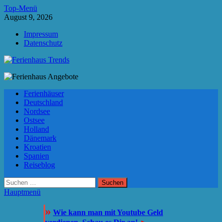
Zum
Top-Menü
Inhalt
August 9, 2026
springen
Impressum
Datenschutz
Ferienhaus Trends
Die besten Ferienhäuser und Ferienwohnungen in Europa
Ferienhäuser
Deutschland
Nordsee
Ostsee
Holland
Dänemark
Kroatien
Spanien
Reiseblog
Suchen
nach:
Hauptmenü
»
Wie kann man mit Youtube Geld